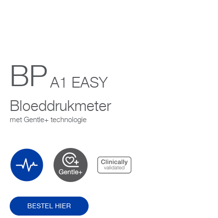
Support
Over Microlife
BP
Developers
A1 EASY
Bloeddrukmeter
met Gentle+ technologie
BESTEL HIER