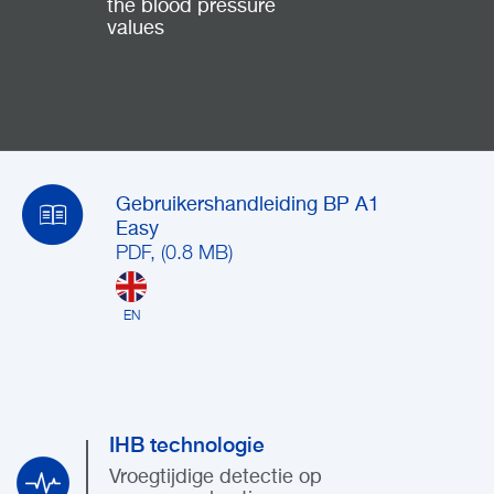
the blood pressure
values
Gebruikershandleiding BP A1
Easy
PDF, (0.8 MB)
EN
IHB technologie
Vroegtijdige detectie op