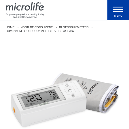
MENU
HOME
>
VOOR DE CONSUMENT
>
BLOEDDRUKMETERS
>
Voor de consument
BOVENARM BLOEDDRUKMETERS
>
BP A1 EASY
Voor de professional
Klinische Validaties
Technologieën
Health Magazine