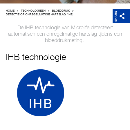
Support
HOME
>
TECHNOLOGIEËN
>
BLOEDDRUK
>
SHARE
DETECTIE OP ONREGELMATIGE HARTSLAG (IHB)
Over Microlife
De IHB technologie van Microlife detecteert
automatisch een onregelmatige hartslag tijdens een
bloeddrukmeting.
Developers
IHB technologie