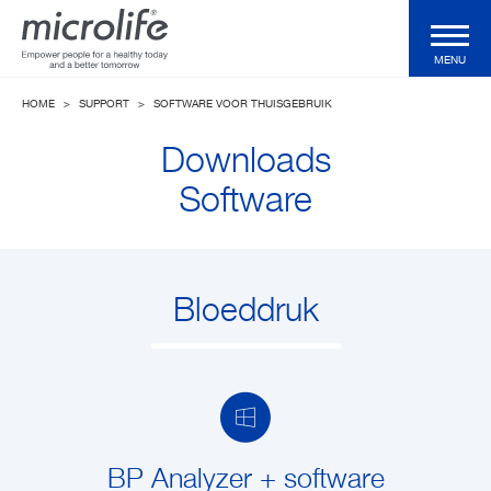
MENU
HOME
>
SUPPORT
>
SOFTWARE VOOR THUISGEBRUIK
Voor de consument
Downloads
Voor de professional
Software
Klinische Validaties
Bloeddruk
Technologieën
Health Magazine
BP Analyzer + software