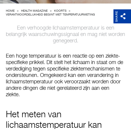
Support
HOME
>
HEALTH MAGAZINE
>
KOORTS
>
SHARE
VERANTWOORDELIJKHEID BEGINT MET TEMPERATUURMETING
Over Microlife
Een verhoogde lichaamstemperatuur is een
belangrijk waarschuwingssignaal en mag niet worden
genegeerd.
Developers
Een hoge temperatuur is een reactie op een ziekte-
specifieke prikkel. Dit stelt het lichaam in staat om de
verdediging tegen specifieke ziektemechanismen te
ondersteunen. Omgekeerd kan een verandering in
lichaamstemperatuur ook veroorzaakt worden door
andere dingen die niet gerelateerd zijn aan een
ziekte.
Het meten van
lichaamstemperatuur kan