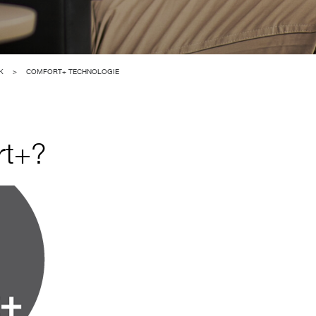
K
>
COMFORT+ TECHNOLOGIE
rt+?