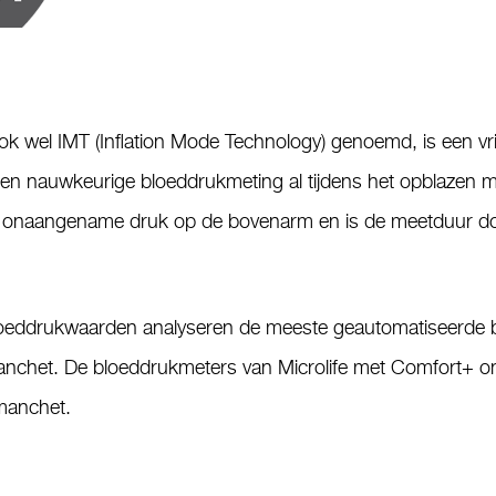
ok wel IMT (Inflation Mode Technology) genoemd, is een vr
 en nauwkeurige bloeddrukmeting al tijdens het opblazen mo
de onaangename druk op de bovenarm en is de meetduur do
oeddrukwaarden analyseren de meeste geautomatiseerde bl
manchet. De bloeddrukmeters van Microlife met Comfort+ o
manchet.