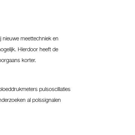
ij nieuwe meettechniek en
gelijk. Hierdoor heeft de
orgaans korter.
oeddrukmeters pulsoscillaties
nderzoeken al polssignalen