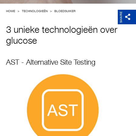
Support
HOME
>
TECHNOLOGIEËN
>
BLOEDSUIKER
SHARE
Over Microlife
3 unieke technologieën over
glucose
Developers
AST - Alternative Site Testing