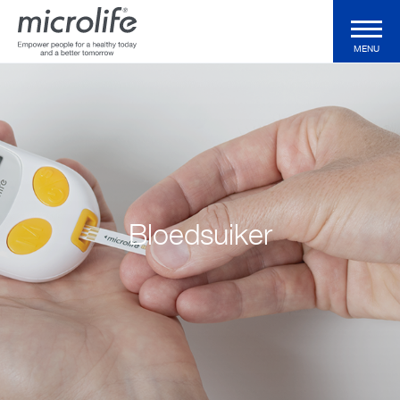
MENU
Voor de consument
Voor de professional
Klinische Validaties
Bloedsuiker
Technologieën
Health Magazine