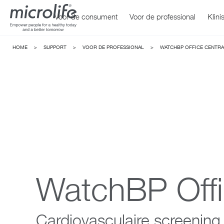
Voor de consument
Voor de professional
Klini
HOME
>
SUPPORT
>
VOOR DE PROFESSIONAL
>
WATCHBP OFFICE CENTRA
Bloeddrukmeters
WatchBP Office
Thermo
Watch
WatchBP Offi
Cardiovasculaire screening