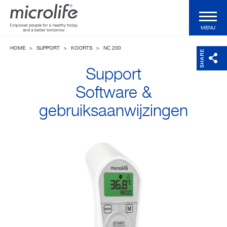
MENU
HOME
>
SUPPORT
>
KOORTS
>
NC 200
Voor de consument
SHARE
Support
Voor de professional
Software &
gebruiksaanwijzingen
Klinische Validaties
Technologieën
Health Magazine