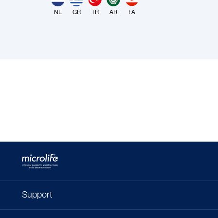
NL
GR
TR
AR
FA
Support