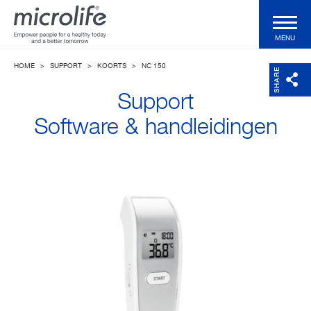
MENU
HOME
>
SUPPORT
>
KOORTS
>
NC 150
Voor de consument
SHARE
Support
Voor de professional
Software & handleidingen
Klinische Validaties
Technologieën
Health Magazine