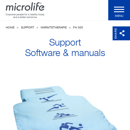
MENU
HOME
>
SUPPORT
>
WARMTETHERAPIE
>
FH 300
Voor de consument
SHARE
Support
Voor de professional
Software & manuals
Klinische Validaties
Technologieën
Health Magazine