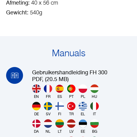
Afmeting:
40 x 56 cm
Gewicht:
540g
Manuals
Gebruikershandleiding FH 300
PDF, (20.5 MB)
EN
FR
ES
PT
PL
HU
DE
SV
FI
TR
EL
IT
DA
NL
LT
LV
EE
BG