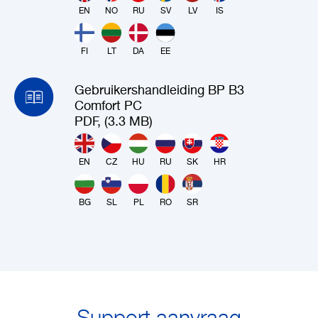
EN
NO
RU
SV
LV
IS
FI
LT
DA
EE
Gebruikershandleiding BP B3
Comfort PC
PDF, (3.3 MB)
EN
CZ
HU
RU
SK
HR
BG
SL
PL
RO
SR