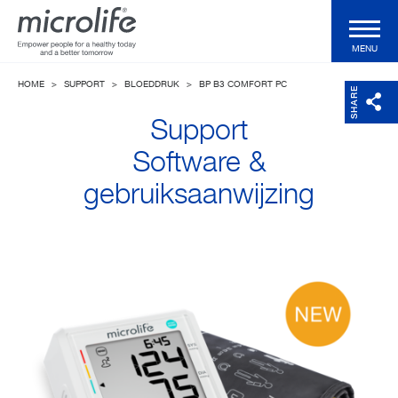
MENU
HOME
>
SUPPORT
>
BLOEDDRUK
>
BP B3 COMFORT PC
Voor de consument
SHARE
Support
Voor de professional
Software &
gebruiksaanwijzing
Klinische Validaties
Technologieën
Health Magazine