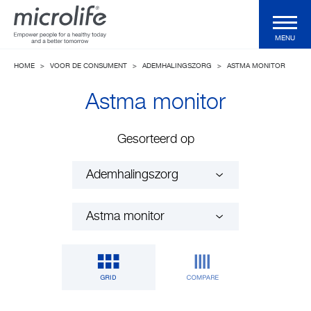
MENU
HOME
>
VOOR DE CONSUMENT
>
ADEMHALINGSZORG
>
ASTMA MONITOR
Voor de consument
Astma monitor
Voor de professional
Gesorteerd op
Klinische Validaties
Technologieën
Health Magazine