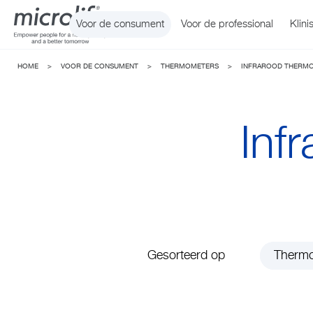
Voor de consument
Voor de professional
Klini
HOME
>
VOOR DE CONSUMENT
>
THERMOMETERS
>
INFRAROOD THERM
Inf
Bloeddrukmeters
WatchBP Office
Thermo
Watch
Gesorteerd op