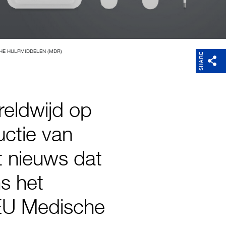
Weight
Software
HE HULPMIDDELEN (MDR)
SHARE
reldwijd op
uctie van
t nieuws dat
ns het
EU Medische