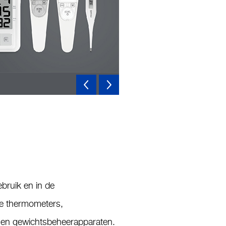
Milestone achieved! Microlife is
bruik en in de
ale thermometers,
 en gewichtsbeheerapparaten.