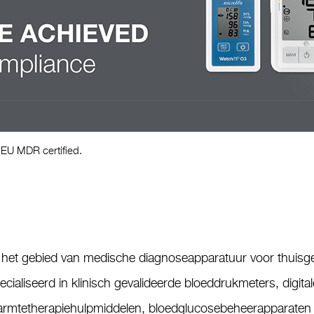
 EU MDR certified.
op het gebied van medische diagnoseapparatuur voor thuisge
ecialiseerd in klinisch gevalideerde bloeddrukmeters, digit
rmtetherapiehulpmiddelen, bloedglucosebeheerapparaten