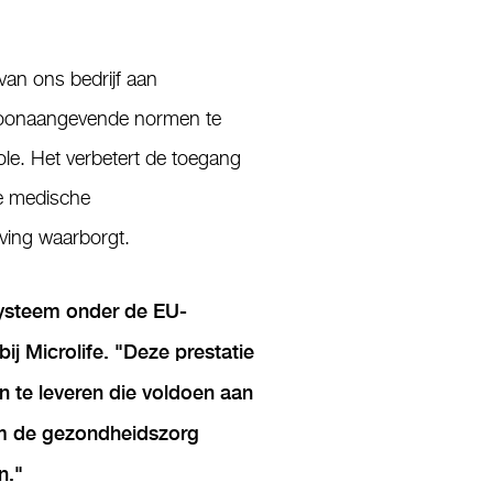
 van ons bedrijf aan
 toonaangevende normen te
le. Het verbetert de toegang
de medische
geving waarborgt.
systeem onder de EU-
ij Microlife. "
Deze prestatie
 te leveren die voldoen aan
om de gezondheidszorg
n
."