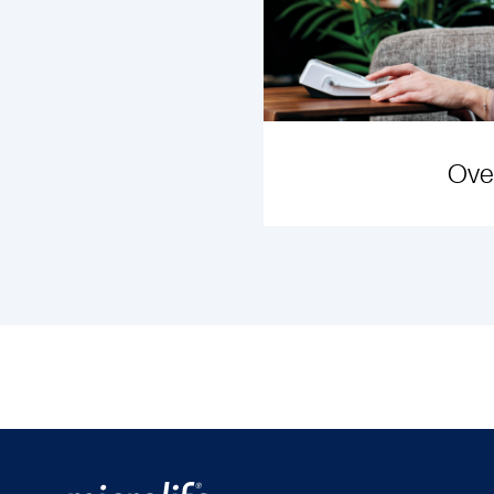
Ove
MEER I