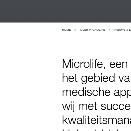
HOME
>
OVER MICROLIFE
>
NIEUWS & 
Microlife, ee
het gebied va
medische appa
wij met succes
kwaliteitsma