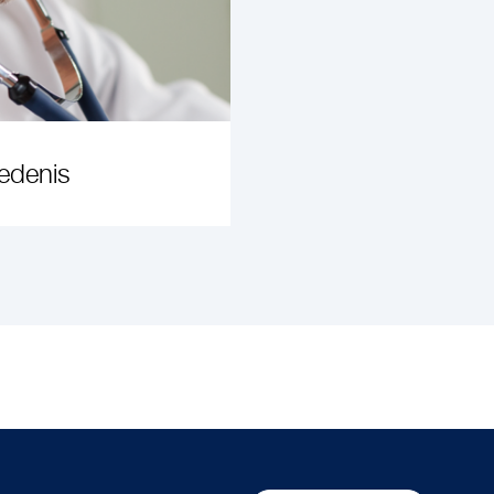
edenis
ANSEHEN