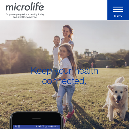
MENU
Voor de consument
Voor de professional
Keep your health
Klinische Validaties
connected.
Technologieën
Health Magazine