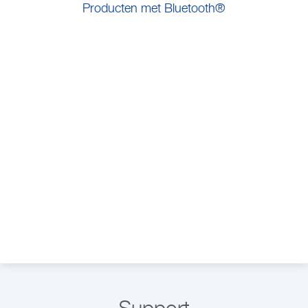
Producten met Bluetooth®
BP
A6 BT
Bluetooth® bloeddrukmeter
B