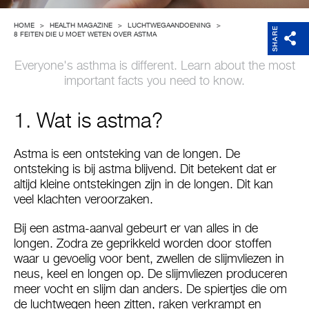
Support
HOME
>
HEALTH MAGAZINE
>
LUCHTWEGAANDOENING
>
SHARE
8 FEITEN DIE U MOET WETEN OVER ASTMA
Over Microlife
Everyone's asthma is different. Learn about the most
important facts you need to know.
Developers
1. Wat is astma?
Astma is een ontsteking van de longen. De
ontsteking is bij astma blijvend. Dit betekent dat er
altijd kleine ontstekingen zijn in de longen. Dit kan
veel klachten veroorzaken.
Bij een astma-aanval gebeurt er van alles in de
longen. Zodra ze geprikkeld worden door stoffen
waar u gevoelig voor bent, zwellen de slijmvliezen in
neus, keel en longen op. De slijmvliezen produceren
meer vocht en slijm dan anders. De spiertjes die om
de luchtwegen heen zitten, raken verkrampt en