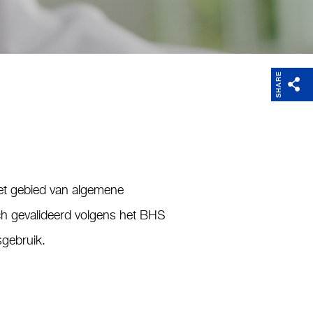
Weight
Software
SHARE
het gebied van algemene
sch gevalideerd volgens het BHS
sgebruik.