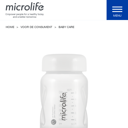
MENU
HOME
>
VOOR DE CONSUMENT
>
BABY CARE
Voor de consument
Voor de professional
Klinische Validaties
Technologieën
Health Magazine